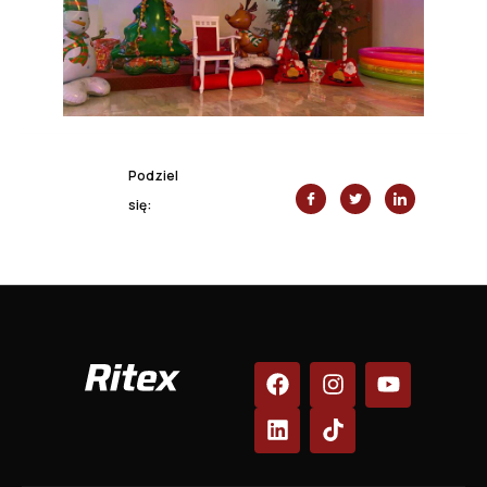
Podziel
się: