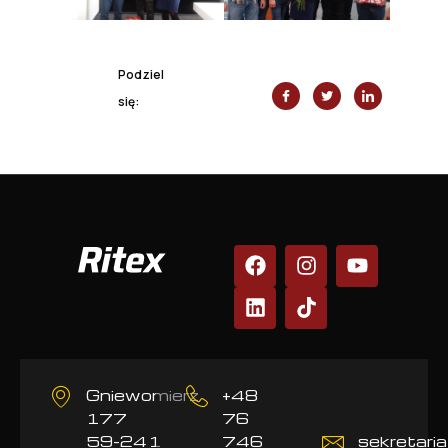
Podziel
się:
Gniewomierz
+48
177
76
59-241
746
sekretaria